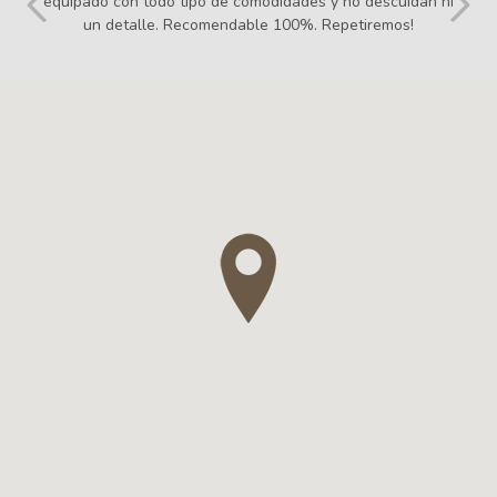
molt agradables en el tracte, no es pot demanar més en
aquest sentit. Uns apartaments de luxe en un entorn
tranquil i molt interessant per a qualsevol activitat. Un 10
++++ Gràcies!!!