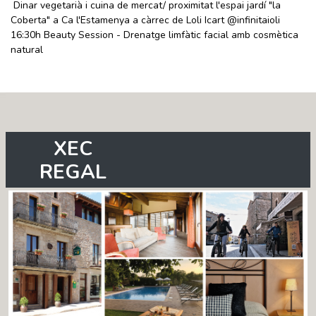
Dinar vegetarià i cuina de mercat/ proximitat l'espai jardí "la
Coberta" a Ca l'Estamenya a càrrec de Loli Icart @infinitaioli
16:30h Beauty Session - Drenatge limfàtic facial amb cosmètica
natural
XEC
REGAL