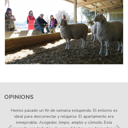
OPINIONS
Allotjament amb totes les comoditats per passar uns dies
fantàstisc en qualsevol època de l'any. Tots els detalls
cuidats al màxim, no trobes a faltar res. Atenció impecable,