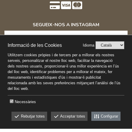
SEGUEIX-NOS A INSTAGRAM
Informació de les Cookies
Idioma
Utilitzem cookies pròpies i de tercers per a millorar els nostres
Col·laboradors de:
serveis, personalitzar el nostre lloc web, facilitar la navegació
dels nostres usuaris, proporcionar-li una millor experiència en l’ús
del lloc web, identificar problemes per a millorar el mateix, fer
mesuraments i estadístiques d’ús i mostrar-li publicitat
relacionada amb les seves preferències mitjançant l’anàlisi de l’ús
del lloc web.
Necessàries
Rebutjar totes
Acceptar totes
Configurar
CKEW
cookies
calestamenya © 2026
web desenvolupada per Versus
POLÍTICA DE COOKIES