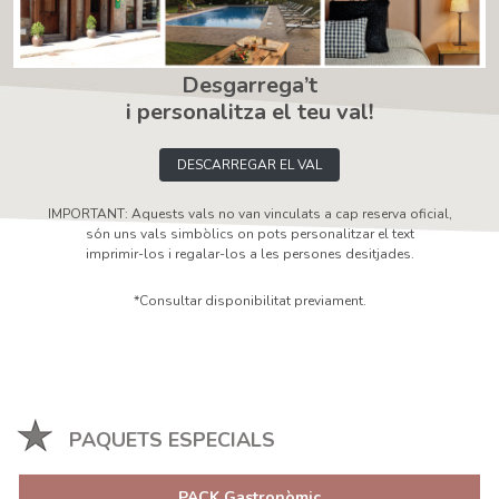
Desgarrega’t
i personalitza el teu val!
DESCARREGAR EL VAL
IMPORTANT: Aquests vals no van vinculats a cap reserva oficial,
són uns vals simbòlics on pots personalitzar el text
imprimir-los i regalar-los a les persones desitjades.
*Consultar disponibilitat previament.
PAQUETS ESPECIALS
PACK Gastronòmic