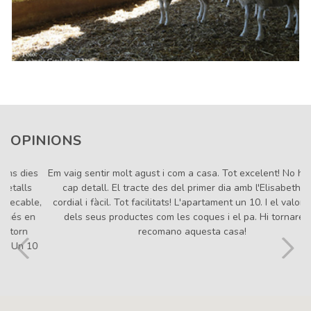
OPINIONS
Em vaig sentir molt agust i com a casa. Tot excelent! No hi
manca cap detall. El tracte des del primer dia amb
l'Elisabeth molt cordial i fàcil. Tot facilitats! L'apartament un
10. I el valor afegit dels seus productes com les coques i el
pa. Hi tornaré! Us recomano aquesta casa!