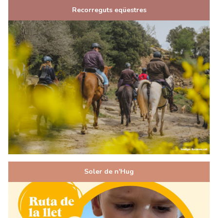
Recorreguts eqüestres
Soler de n'Hug