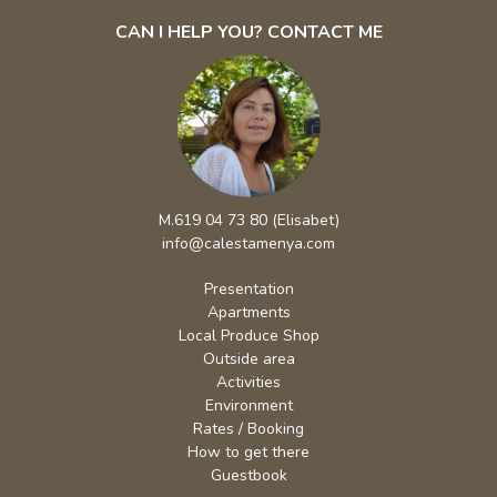
M.619 04 73 80 (Elisabet)
info@calestamenya.com
Presentation
Apartments
Local Produce Shop
Outside area
Activities
Environment
Rates / Booking
How to get there
Guestbook
LEGAL NOTICE